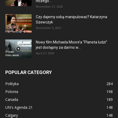
niczego...
November 21, 2020
Czy dajemy sobą manipulować? Katarzyna
Szewczyk
November 5, 2021
Nowy film Michaela Moore’a “Planeta ludzi”
jest dostępny za darmo w...
April 27, 2020
POPULAR CATEGORY
Polityka
284
Polonia
198
Canada
189
UN's Agenda 21
148
Calgary
148