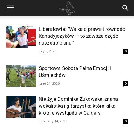
Liberałowie: “Walka o prawa i równość
Kanadyjczyków — to zawsze część
naszego planu.”
July 5, 2026
0
Sportowa Sobota Pełna Emocji i
Uśmiechów
June 21, 2026
0
Nie żyje Dominika Żukowska, znana
wokalistka i gitarzystka która kilka
krotnie wystąpiła w Calgary.
February 14, 2026
0