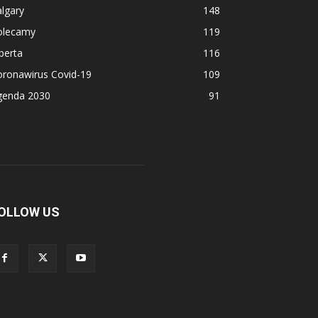
lgary
148
olecamy
119
berta
116
oronawirus Covid-19
109
genda 2030
91
OLLOW US