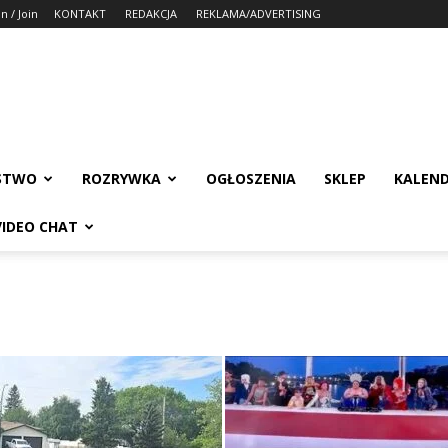
in / Join
KONTAKT
REDAKCJA
REKLAMA/ADVERTISING
STWO
ROZRYWKA
OGŁOSZENIA
SKLEP
KALEN
VIDEO CHAT