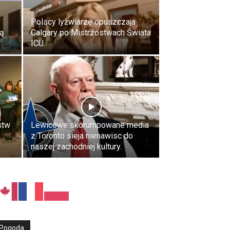
Polscy lyżwiarze opuszczaja
ją
Calgary po Mistrzostwach Świata
ICU.
stw
Lewicowe skorumpowane media
z Toronto sieja nienawisc do
naszej zachodniej kultury.
Pogoda