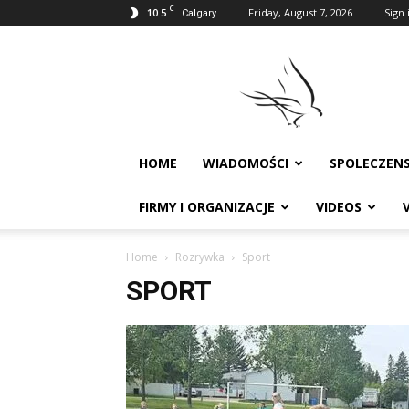
C
10.5
Friday, August 7, 2026
Sign 
Calgary
Polonia
w
Calgary
HOME
WIADOMOŚCI
SPOLECZEN
FIRMY I ORGANIZACJE
VIDEOS
Home
Rozrywka
Sport
SPORT