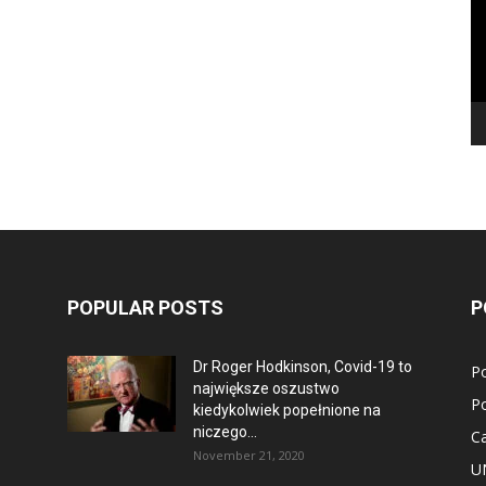
POPULAR POSTS
P
Dr Roger Hodkinson, Covid-19 to
Po
największe oszustwo
Po
kiedykolwiek popełnione na
niczego...
C
November 21, 2020
U