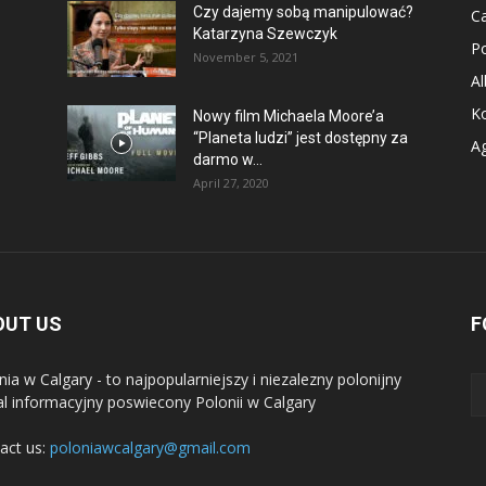
Czy dajemy sobą manipulować?
Ca
Katarzyna Szewczyk
P
November 5, 2021
Al
K
Nowy film Michaela Moore’a
“Planeta ludzi” jest dostępny za
A
darmo w...
April 27, 2020
OUT US
F
nia w Calgary - to najpopularniejszy i niezalezny polonijny
al informacyjny poswiecony Polonii w Calgary
act us:
poloniawcalgary@gmail.com