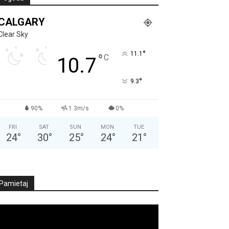
CALGARY
Clear Sky
°
11.1
°
C
10.7
°
9.3
90%
1.3m/s
0%
FRI
SAT
SUN
MON
TUE
24
°
30
°
25
°
24
°
21
°
Pamietaj
deo
ayer