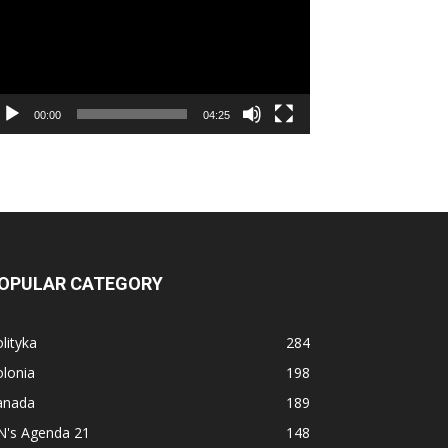
00:00
04:25
OPULAR CATEGORY
lityka
284
lonia
198
anada
189
N's Agenda 21
148