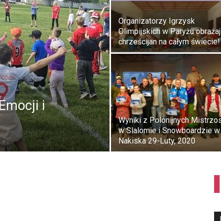
Organizatorzy Igrzysk
Olimpijskich w Paryżu obraża
chrześcijan na całym świecie!
Emocji i
Wyniki z Polonijnych Mistrzo
w Slalomie i Snowboardzie w
Nakiska 29-Luty, 2020