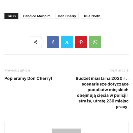
TAGS
Candice Malcolm
Don Cherry
True North
Previous article
Next article
Popieramy Don Cherry!
Budżet miasta na 2020 r .:
scenariusze dotyczące
podatków miejskich
obejmują cięcia w policji i
straży, utratę 236 miejsc
pracy.