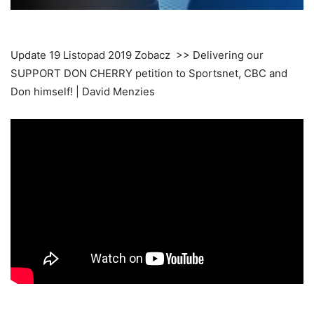
Update 19 Listopad 2019 Zobacz >> Delivering our
SUPPORT DON CHERRY petition to Sportsnet, CBC and
Don himself! | David Menzies