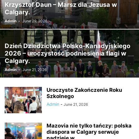
Krzysztof Daun – Marsz dla Jezusa w
Calgary.
Admin
-
June 29, 2026
Dzień Dziedzictwa Polsko-Kanadyjskiego
2026 – uroczystość podniesienia flagi w
Calgary.
Admin
-
June 21, 2026
Uroczyste Zakończenie Roku
Szkolnego
Admin
-
June 21, 2026
Mazovia nie tylko tańczy: polska
diaspora w Calgary serwuje
nadzieję w...