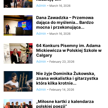
Admin
-
March 16, 2026
Dana Zawadzka – Przemowa
dająca do myślenia… Bardzo
mocna i przekonująca...
Admin
-
March 16, 2026
64 Konkurs Pisemny im. Adama
Mickiewicza w Polskiej Szkole w
Calgary
Admin
-
February 23, 2026
Nie żyje Dominika Żukowska,
znana wokalistka i gitarzystka
która kilka krotnie...
Admin
-
February 14, 2026
„Miłosne kartki z kalendarza
polskiej poezji”