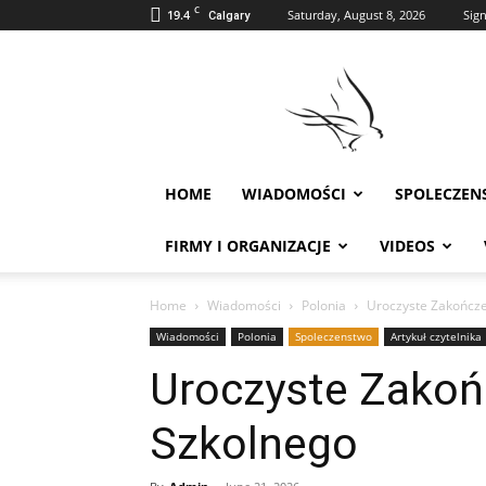
C
19.4
Saturday, August 8, 2026
Sign
Calgary
Polonia
w
Calgary
HOME
WIADOMOŚCI
SPOLECZEN
FIRMY I ORGANIZACJE
VIDEOS
Home
Wiadomości
Polonia
Uroczyste Zakończe
Wiadomości
Polonia
Spoleczenstwo
Artykuł czytelnika
Uroczyste Zakoń
Szkolnego