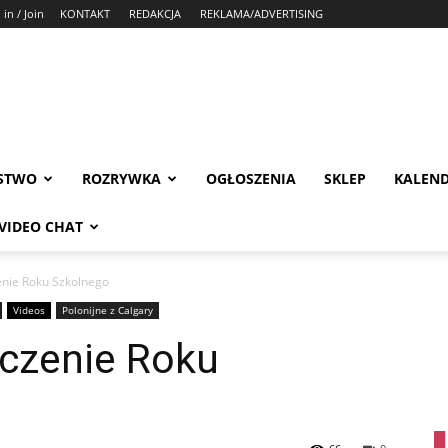
 in / Join
KONTAKT
REDAKCJA
REKLAMA/ADVERTISING
STWO
ROZRYWKA
OGŁOSZENIA
SKLEP
KALEN
VIDEO CHAT
nie Roku Szkolnego
Videos
Polonijne z Calgary
czenie Roku