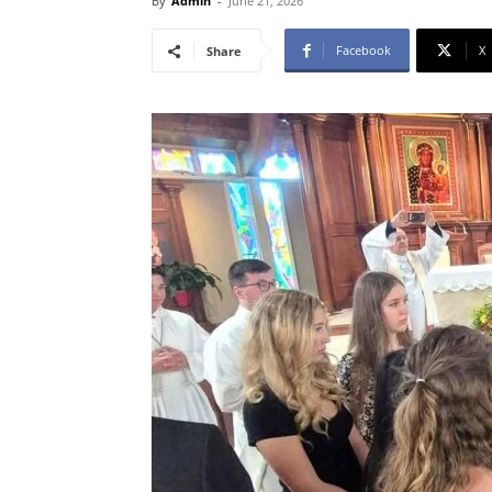
By
Admin
-
June 21, 2026
Facebook
X
Share