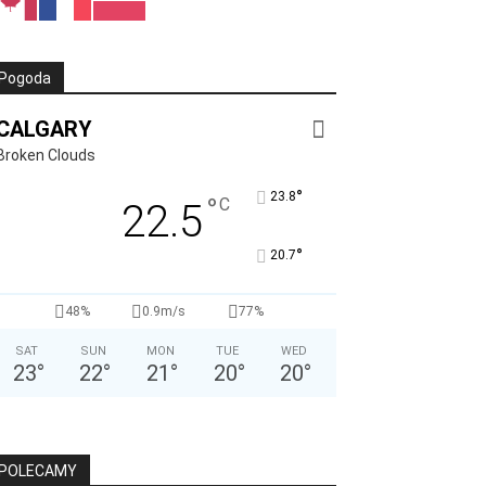
Pogoda
CALGARY
Broken Clouds
°
23.8
°
C
22.5
°
20.7
48%
0.9m/s
77%
SAT
SUN
MON
TUE
WED
23
°
22
°
21
°
20
°
20
°
POLECAMY