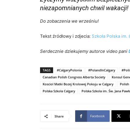
niezapomnianych chwil wakacji!
Do zobaczenia we wrześniu!
Tekst źródłowy i zdjecia:
Szkoła Polska im. 
Serdecznie dziekujemy autorce video pani
TAGS
#CalgaryPolonia
#PolandInCalgary
#Pol
Canadian Polish Congress Alberta Society
Konsul Gene
Kosciol Matki Bozej Krolowej Pokoju w Calgary
Polish
Polska Szkola Calgary
Polska Szkola im. Św. Jana Pawła
Facebook
Share