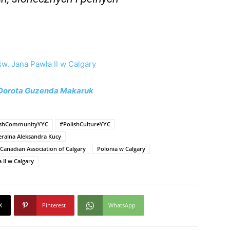
św. Jana Pawła II w Calgary
Dorota Guzenda Makaruk
ishCommunityYYC
#PolishCultureYYC
ralna Aleksandra Kucy
 Canadian Association of Calgary
Polonia w Calgary
 II w Calgary
X
Pinterest
WhatsApp