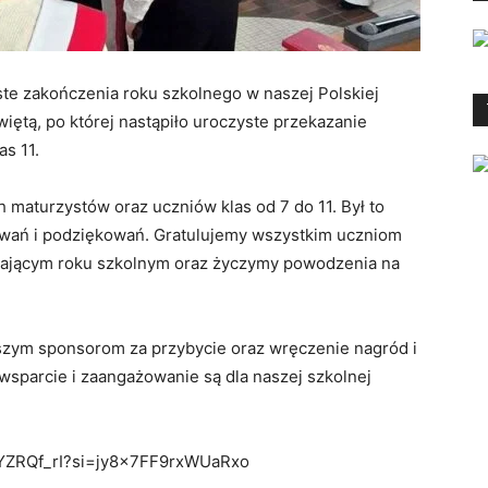
ste zakończenia roku szkolnego w naszej Polskiej
iętą, po której nastąpiło uroczyste przekazanie
s 11.
 maturzystów oraz uczniów klas od 7 do 11. Był to
wań i podziękowań. Gratulujemy wszystkim uczniom
mijającym roku szkolnym oraz życzymy powodzenia na
zym sponsorom za przybycie oraz wręczenie nagród i
parcie i zaangażowanie są dla naszej szkolnej
9YZRQf_rI?si=jy8x7FF9rxWUaRxo