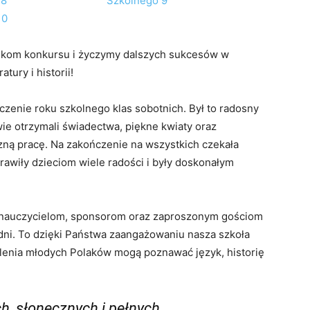
ikom konkursu i życzymy dalszych sukcesów w
tury i historii!
zenie roku szkolnego klas sobotnich. Był to radosny
wie otrzymali świadectwa, piękne kwiaty oraz
zną pracę. Na zakończenie na wszystkich czekała
rawiły dzieciom wiele radości i były doskonałym
 nauczycielom, sponsorom oraz zaproszonym gościom
ni. To dzięki Państwa zaangażowaniu nasza szkoła
lenia młodych Polaków mogą poznawać język, historię
, słonecznych i pełnych