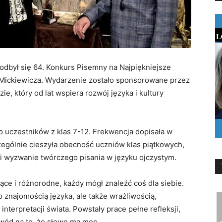
 odbył się 64. Konkurs Pisemny na Najpiękniejsze
Mickiewicza. Wydarzenie zostało sponsorowane przez
, który od lat wspiera rozwój języka i kultury
o uczestników z klas 7-12. Frekwencja dopisała w
zególnie cieszyła obecność uczniów klas piątkowych,
 wyzwanie twórczego pisania w języku ojczystym.
ce i różnorodne, każdy mógł znaleźć coś dla siebie.
o znajomością języka, ale także wrażliwością,
j interpretacji świata. Powstały prace pełne refleksji,
owód na to, że słowo ma moc.