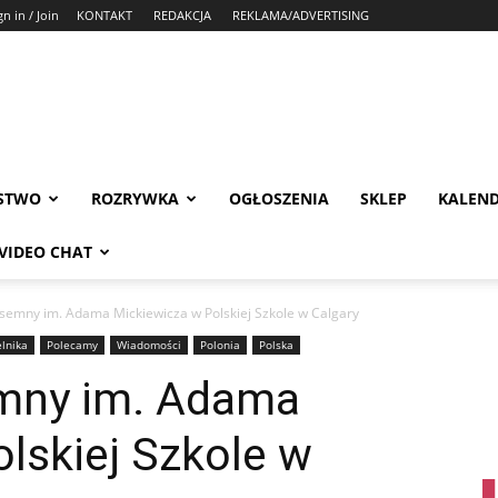
gn in / Join
KONTAKT
REDAKCJA
REKLAMA/ADVERTISING
STWO
ROZRYWKA
OGŁOSZENIA
SKLEP
KALEN
VIDEO CHAT
isemny im. Adama Mickiewicza w Polskiej Szkole w Calgary
elnika
Polecamy
Wiadomości
Polonia
Polska
emny im. Adama
lskiej Szkole w