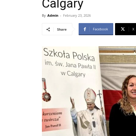
Calgary
By
Admin
-
February 23, 2026
Facebook
X
Share