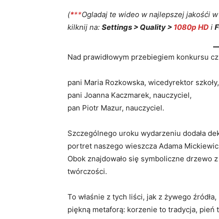
(
*
**
Ogladaj te wideo w najlepszej jakośći 
kilknij na:
Settings > Quality >
1080p HD
i
F
Nad prawidłowym przebiegiem konkursu czu
pani Maria Rozkowska, wicedyrektor szkoły,
pani Joanna Kaczmarek, nauczyciel,
pan Piotr Mazur, nauczyciel.
Szczególnego uroku wydarzeniu dodała dek
portret naszego wieszcza Adama Mickiewicza
Obok znajdowało się symboliczne drzewo z 
twórczości.
To właśnie z tych liści, jak z żywego źródła
piękną metaforą: korzenie to tradycja, pień t