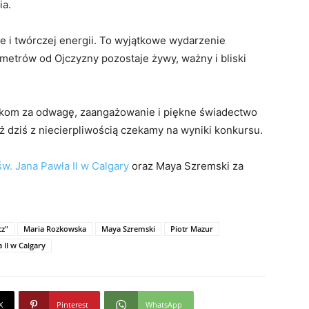
ia.
le i twórczej energii. To wyjątkowe wydarzenie
lometrów od Ojczyzny pozostaje żywy, ważny i bliski
ikom za odwagę, zaangażowanie i piękne świadectwo
uż dziś z niecierpliwością czekamy na wyniki konkursu.
św. Jana Pawła II w Calgary
oraz Maya Szremski za
cz"
Maria Rozkowska
Maya Szremski
Piotr Mazur
 II w Calgary
X
Pinterest
WhatsApp