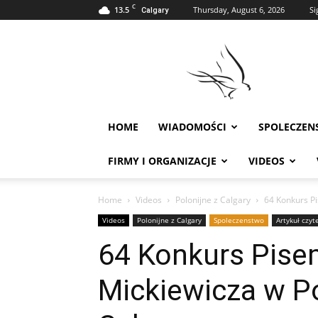
C
13.5
Thursday, August 6, 2026
Si
Calgary
Polonia
w
Calgary
HOME
WIADOMOŚCI
SPOLECZEN
FIRMY I ORGANIZACJE
VIDEOS
Home
Videos
Polonijne z Calgary
64 Konkurs P
Videos
Polonijne z Calgary
Spoleczenstwo
Artykuł czyt
64 Konkurs Pis
Mickiewicza w Po