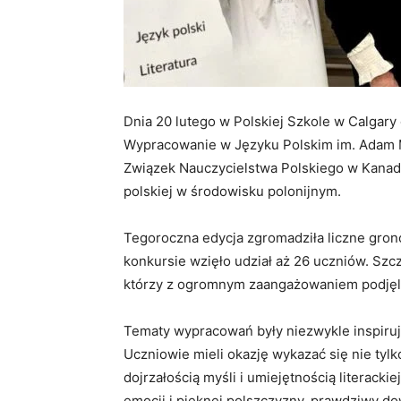
Dnia 20 lutego w Polskiej Szkole w Calgary
Wypracowanie w Języku Polskim im. Adam 
Związek Nauczycielstwa Polskiego w Kanadzie
polskiej w środowisku polonijnym.
Tegoroczna edycja zgromadziła liczne gron
konkursie wzięło udział aż 26 uczniów. Szc
którzy z ogromnym zaangażowaniem podjęli
Tematy wypracowań były niezwykle inspirują
Uczniowie mieli okazję wykazać się nie tylk
dojrzałością myśli i umiejętnością literackie
emocji i pięknej polszczyzny, prawdziwy d