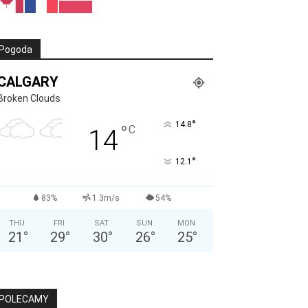
Pogoda
CALGARY
Broken Clouds
°
14.8
°
C
14
°
12.1
83%
1.3m/s
54%
THU
FRI
SAT
SUN
MON
21
°
29
°
30
°
26
°
25
°
POLECAMY