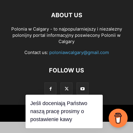
ABOUT US
Polonia w Calgary - to najpopularniejszy i niezalezny
polonijny portal informacyjny poswiecony Polonii w
Calgary
Contact us:
poloniawcalgary@gmail.com
FOLLOW US
Jeśli doceniają Państwo
naszą pracę prosimy o
© PoloniawCalgary 2019
postawienie kawy