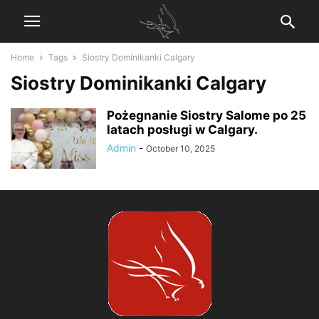
Home
Tags
Siostry Dominikanki Calgary
Siostry Dominikanki Calgary
Pożegnanie Siostry Salome po 25
latach posługi w Calgary.
Admin
-
October 10, 2025