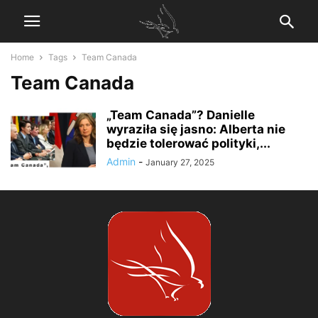
Home
Tags
Team Canada
Team Canada
„Team Canada”? Danielle
wyraziła się jasno: Alberta nie
będzie tolerować polityki,...
Admin
-
January 27, 2025