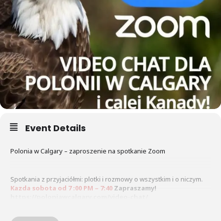
Event Details
Polonia w Calgary – zaproszenie na spotkanie Zoom
Spotkania z przyjaciółmi: plotki i rozmowy o wszystkim i o niczym.
Kazda sobota od 7 :00 PM – 7:40
Zapraszamy!
https://poloniawcalgary.com/video-chat/