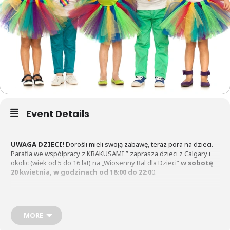
Event Details
UWAGA DZIECI!
Dorośli mieli swoją zabawę, teraz pora na dzieci.
Parafia we współpracy z KRAKUSAMI ” zaprasza dzieci z Calgary i
okolic (wiek od 5 do 16 lat) na „Wiosenny Bal dla Dzieci”
w sobotę
20 kwietnia, w godzinach od 18:00 do 22:0
0.
W programie pyszne przekąski, napoje (oczywiście
bezprocentowe) i zabawy. Cały wieczór przy rytmach
DJ Dudi.
MORE
Rodzice mogą zostawić dzieci z nami, a sami skorzystać z wolnego
wieczoru na odpoczynek, zakupy lub randkę….. Koszt: $15 od