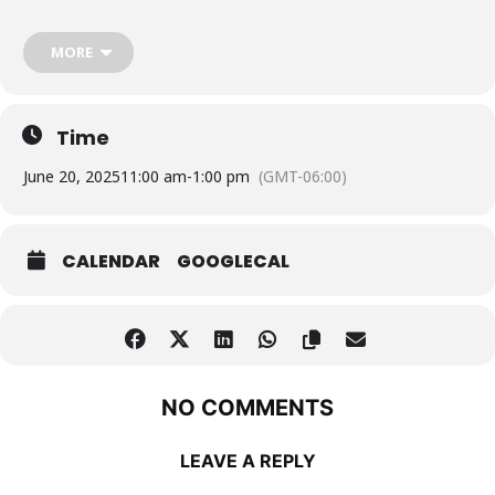
Nasza podróż obejmie również czarujący świat esencji kwiatowych,
który harmonijnie integruje się z ziołolecznictwem, aby wspierać
MORE
głębokie dobre samopoczucie. Esencje kwiatowe, będąc czysto
wibracyjnymi, zapewniają ukojenie w emocjonalnym i duchowym
cierpieniu.
Time
June 20, 2025
11:00 am
-
1:00 pm
(GMT-06:00)
CALENDAR
GOOGLECAL
NO COMMENTS
LEAVE A REPLY