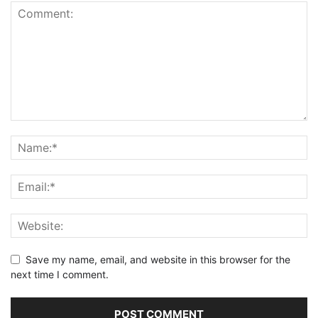
Dzięki głębokiej pasji do ziołolecznictwa i trwającej całe życie więzi z
naturą, cieszę się, że mogę dzielić się swoją wiedzą i inspirować
innych do odkrywania niesamowitego potencjału leczniczego
esencji kwiatowych.
Lokalizacja Canmore
Data Piątek, 20 czerwca
Czas od 11:00 do 13:00
Inwestycja $45
Bezpłatnie dla dzieci poniżej 12 roku życia
Proszę o >>>>
PM
<<<< , aby uzyskać więcej informacji.
Save my name, email, and website in this browser for the
next time I comment.