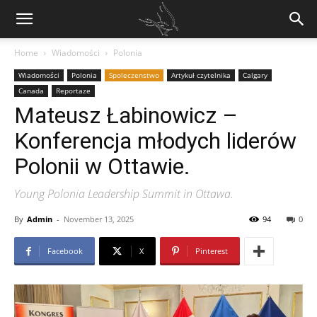
Home
Wiadomości
Polonia
Wiadomości
Polonia
Spoleczenstwo
Artykuł czytelnika
Calgary
Canada
Reportaze
Mateusz Łabinowicz –
Konferencja młodych liderów
Polonii w Ottawie.
Young Polonia Leadership Summit in Ottawa.
By
Admin
-
November 13, 2025
94
0
Facebook
X
Pinterest