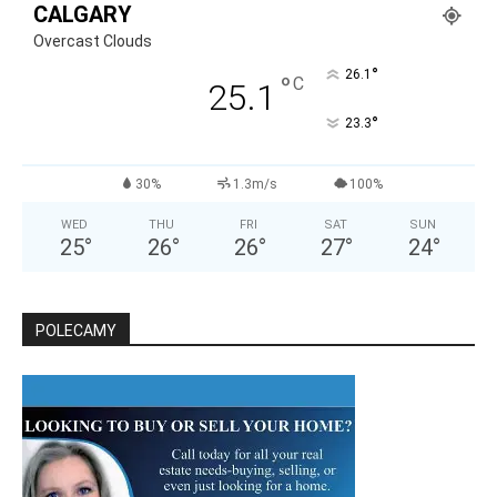
CALGARY
Overcast Clouds
°
26.1
°
C
25.1
°
23.3
30%
1.3m/s
100%
WED
THU
FRI
SAT
SUN
25
°
26
°
26
°
27
°
24
°
POLECAMY