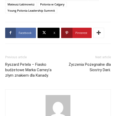
Mateusz Łabinowicz
Polonia w Calgary
Young Polonia Leadership Summit
Facebook
X
Pinterest
Previous article
Next article
Ryszard Petela – Fiasko
Życzenia Pożegnalne dla
budżetowe Marka Carney’a
Siostry Darii.
złym znakiem dla Kanady.