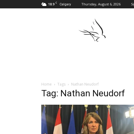
C
18.9
Thursday, August 6, 2026
Si
Calgary
Polonia
w
Calgary
Home
Tags
Nathan Neudorf
Tag: Nathan Neudorf