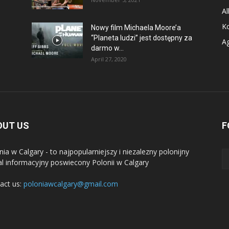
Al
K
Nowy film Michaela Moore’a
“Planeta ludzi” jest dostępny za
A
darmo w...
April 27, 2020
OUT US
F
nia w Calgary - to najpopularniejszy i niezalezny polonijny
al informacyjny poswiecony Polonii w Calgary
act us:
poloniawcalgary@gmail.com