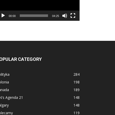
00:00
04:25
OPULAR CATEGORY
lityka
284
lonia
198
anada
189
N's Agenda 21
148
lgary
148
olecamy
119