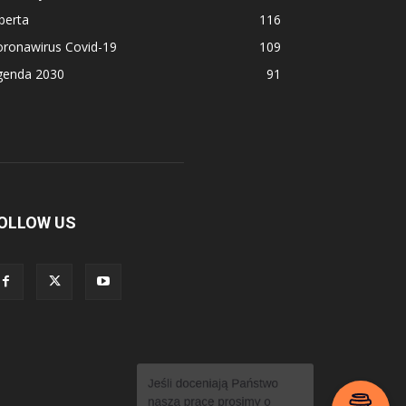
berta
116
oronawirus Covid-19
109
genda 2030
91
OLLOW US