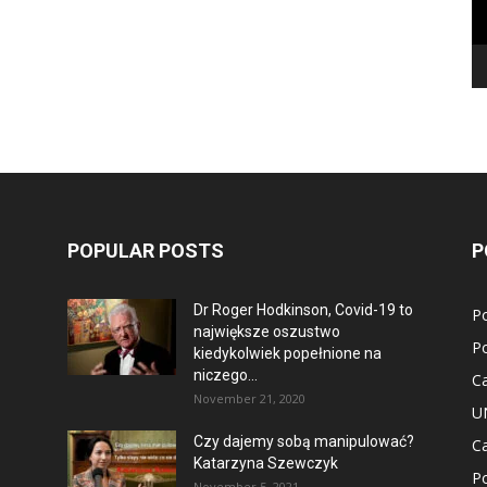
POPULAR POSTS
P
Dr Roger Hodkinson, Covid-19 to
Po
największe oszustwo
Po
kiedykolwiek popełnione na
niczego...
C
November 21, 2020
U
Czy dajemy sobą manipulować?
Ca
Katarzyna Szewczyk
P
November 5, 2021