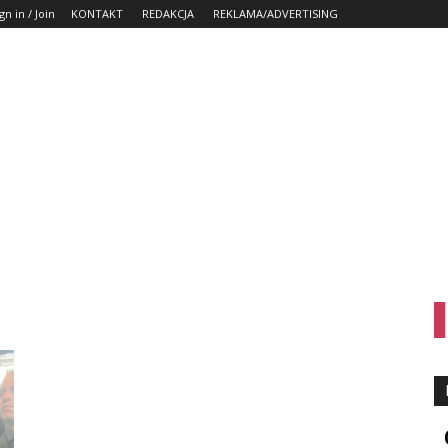
gn in / Join
KONTAKT
REDAKCJA
REKLAMA/ADVERTISING