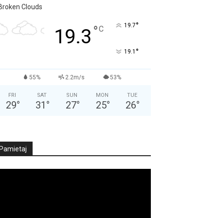
Broken Clouds
°
19.7
°
C
19.3
°
19.1
55%
2.2m/s
53%
FRI
SAT
SUN
MON
TUE
29
°
31
°
27
°
25
°
26
°
Pamietaj
deo
ayer