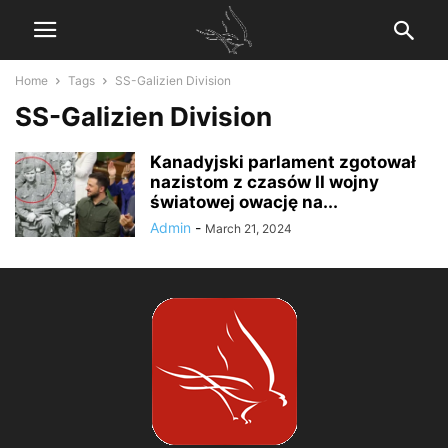
Home
Tags
SS-Galizien Division
SS-Galizien Division
Kanadyjski parlament zgotował
nazistom z czasów II wojny
światowej owację na...
Admin
-
March 21, 2024