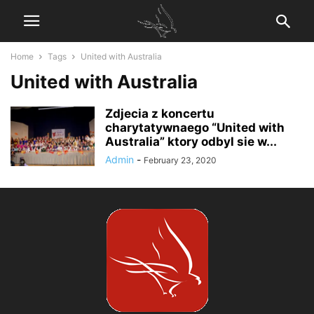
Home
Tags
United with Australia
United with Australia
Zdjecia z koncertu
charytatywnaego “United with
Australia” ktory odbyl sie w...
Admin
-
February 23, 2020