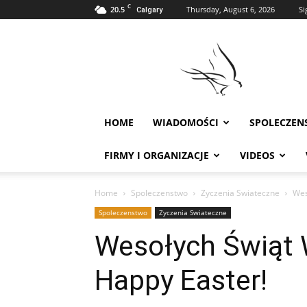
C
20.5
Thursday, August 6, 2026
Si
Calgary
Polonia
w
Calgary
HOME
WIADOMOŚCI
SPOLECZEN
FIRMY I ORGANIZACJE
VIDEOS
Home
Spoleczenstwo
Zyczenia Swiateczne
Wes
Spoleczenstwo
Zyczenia Swiateczne
Wesołych Świąt 
Happy Easter!