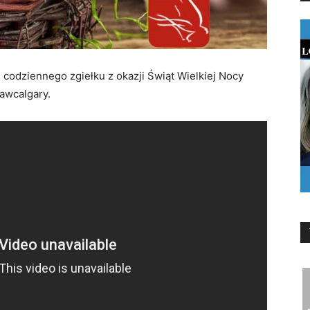
codziennego zgiełku z okazji Świąt Wielkiej Nocy
awcalgary.