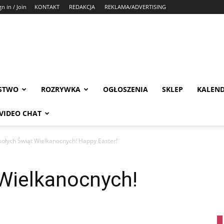
gn in / Join
KONTAKT
REDAKCJA
REKLAMA/ADVERTISING
STWO
ROZRYWKA
OGŁOSZENIA
SKLEP
KALEN
VIDEO CHAT
ołych Świąt Wielkanocnych! Happy Easter!
Wielkanocnych!