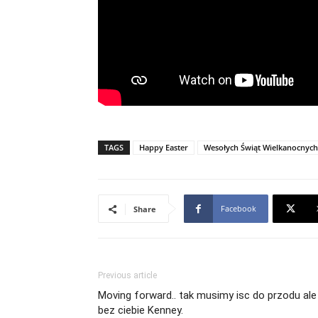
TAGS
Happy Easter
Wesołych Świąt Wielkanocnych
Facebook
Share
Previous article
Moving forward.. tak musimy isc do przodu ale
bez ciebie Kenney.