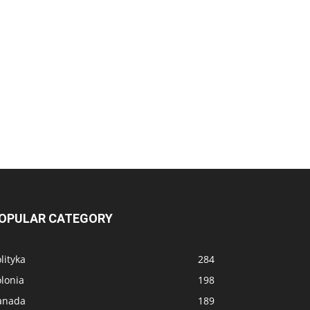
OPULAR CATEGORY
lityka
284
lonia
198
anada
189