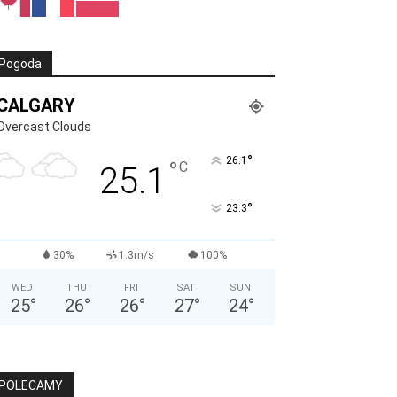
Pogoda
CALGARY
Overcast Clouds
°
26.1
°
C
25.1
°
23.3
30%
1.3m/s
100%
WED
THU
FRI
SAT
SUN
25
°
26
°
26
°
27
°
24
°
POLECAMY