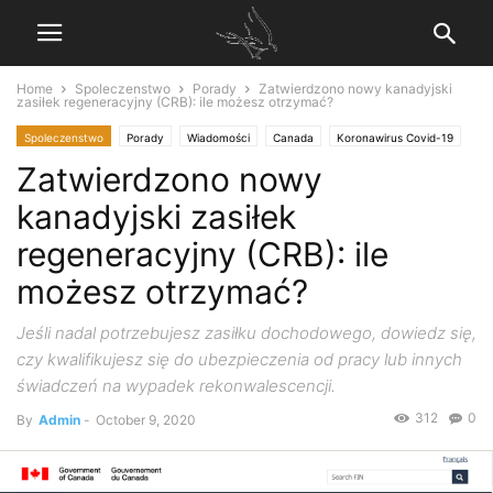
Home
Spoleczenstwo
Porady
Zatwierdzono nowy kanadyjski
zasiłek regeneracyjny (CRB): ile możesz otrzymać?
Spoleczenstwo
Porady
Wiadomości
Canada
Koronawirus Covid-19
Zatwierdzono nowy
kanadyjski zasiłek
regeneracyjny (CRB): ile
możesz otrzymać?
Jeśli nadal potrzebujesz zasiłku dochodowego, dowiedz się,
czy kwalifikujesz się do ubezpieczenia od pracy lub innych
świadczeń na wypadek rekonwalescencji.
312
0
By
Admin
-
October 9, 2020