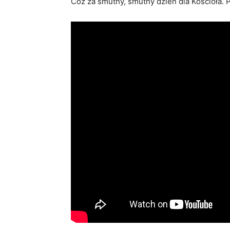
Cóż za smutny, smutny dzień dla Kościoła. P