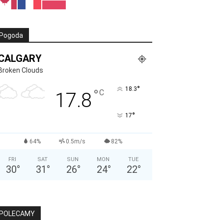
Pogoda
CALGARY
Broken Clouds
°
18.3
°
C
17.8
°
17
64%
0.5m/s
82%
FRI
SAT
SUN
MON
TUE
30
°
31
°
26
°
24
°
22
°
POLECAMY