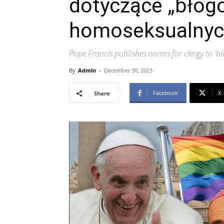
dotyczące „błog
homoseksualny
Pope Francis publishes norms for clergy to 'b
By
Admin
-
December 30, 2023
Facebook
X
Share