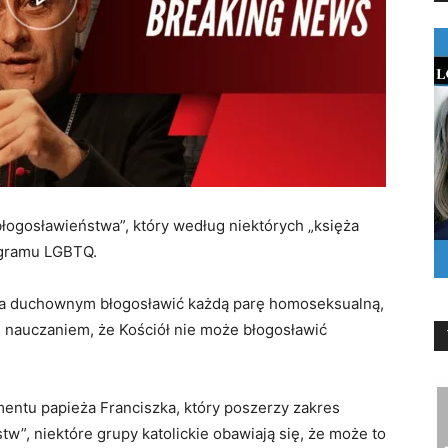
łogosławieństwa”, który według niektórych „księża
ogramu LGBTQ.
a duchownym błogosławić każdą parę homoseksualną,
m nauczaniem, że Kościół nie może błogosławić
ntu papieża Franciszka, który poszerzy zakres
w”, niektóre grupy katolickie obawiają się, że może to