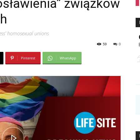
osławienia” związków
ch
less' homosexual unions
59
0
Pinterest
WhatsApp