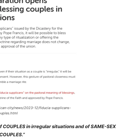
ican-city/news/2023-12/fiducia-supplicans-
ouples.html
 of COUPLES in irregular situations and of SAME-SEX
COUPLES.”