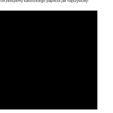
otrzebujemy katolickiego papieża jak najszybciej!