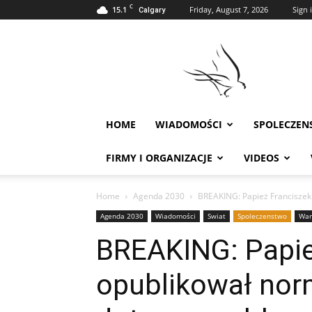
C
15.1
Friday, August 7, 2026
Sign i
Calgary
Polonia
w
Calgary
HOME
WIADOMOŚCI
SPOLECZEN
FIRMY I ORGANIZACJE
VIDEOS
Home
Agenda 2030
BREAKING: Papież Franciszek
Agenda 2030
Wiadomości
Swiat
Spoleczenstwo
War
BREAKING: Papie
opublikował nor