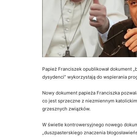
Papież Franciszek opublikował dokument „b
dysydenci” wykorzystają do wspierania pr
Nowy dokument papieża Franciszka pozwal
co jest sprzeczne z niezmiennym katolicki
grzesznych związków.
W świetle kontrowersyjnego nowego dokume
„duszpasterskiego znaczenia błogosławieńst