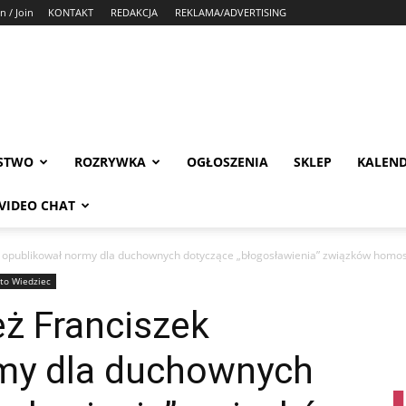
n / Join
KONTAKT
REDAKCJA
REKLAMA/ADVERTISING
STWO
ROZRYWKA
OGŁOSZENIA
SKLEP
KALEN
VIDEO CHAT
 opublikował normy dla duchownych dotyczące „błogosławienia” związków homo
to Wiedziec
ż Franciszek
my dla duchownych