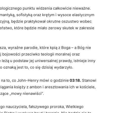
eologicznego punktu widzenia całkowicie nieważne.
mantyką, sofistyką oraz krętym i wysoce elastycznym
cyjną, będzie praktykował okrutne oszustwo wobec
ieństwo, które będzie miało zerowy skutek w zakresie
sza, wyraźne parodie, które kpią z Boga – a Bóg nie
 bojowości przeciwko teologii moralnej oraz
leżą u podstaw jej uniwersalnej prawdy, istnieje inny
 oznaką jest to, co się dzisiaj wydarzyło.
 na to, co John-Henry mówi o godzinie
03:18.
Stanowi
iągania księży z ambon i aresztowania ich w kościele,
czące „mowy nienawiści”.
go nauczyciela, fałszywego proroka, Wielkiego