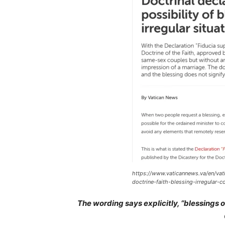
https://www.vaticannews.va/en/vat
doctrine-faith-blessing-irregular-c
The wording says explicitly, “blessings