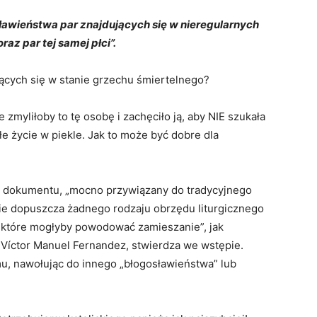
awieństwa par znajdujących się w nieregularnych
raz par tej samej płci”.
jących się w stanie grzechu śmiertelnego?
 zmyliłoby to tę osobę i zachęciło ją, aby NIE szukała
łe życie w piekle. Jak to może być dobre dla
em dokumentu, „mocno przywiązany do tradycyjnego
nie dopuszcza żadnego rodzaju obrzędu liturgicznego
 które mogłyby powodować zamieszanie”, jak
ł Víctor Manuel Fernandez, stwierdza we wstępie.
u, nawołując do innego „błogosławieństwa” lub