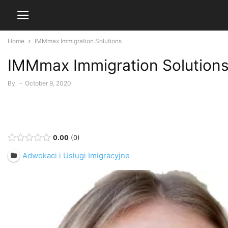
Home
IMMmax Immigration Solutions
IMMmax Immigration Solution
By
-
October 9, 2020
0.00
0
Adwokaci i Uslugi Imigracyjne