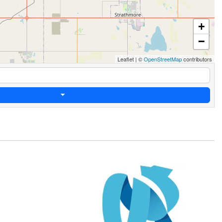
+
−
Leaflet
|
©
OpenStreetMap
contributors