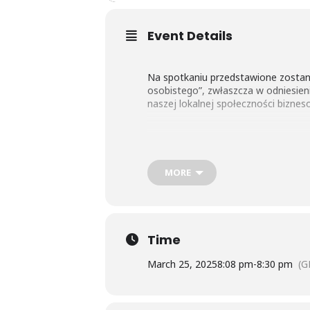
Event Details
Na spotkaniu przedstawione zostaną
osobistego”, zwłaszcza w odniesien
naszej lokalnej społeczności biznes
Jesteśmy dumni, że możemy zapreze
ramach kampanii Stop Plan 20-50 o
MORE
Time
March 25, 2025
8:08 pm
-
8:30 pm
(G