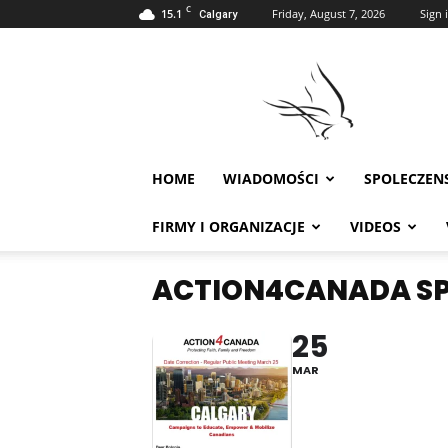
C
15.1
Friday, August 7, 2026
Sign i
Calgary
Polonia
w
Calgary
HOME
WIADOMOŚCI
SPOLECZEN
FIRMY I ORGANIZACJE
VIDEOS
ACTION4CANADA SP
25
MAR