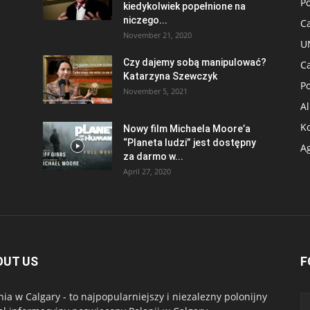
Po
kiedykolwiek popełnione na
niczego...
C
November 21, 2020
U
Czy dajemy sobą manipulować?
C
Katarzyna Szewczyk
P
November 5, 2021
Al
K
Nowy film Michaela Moore’a
“Planeta ludzi” jest dostępny
A
za darmo w...
April 27, 2020
OUT US
F
nia w Calgary - to najpopularniejszy i niezalezny polonijny