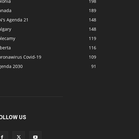
lonia
198
anada
189
N's Agenda 21
148
algary
148
olecamy
119
berta
116
oronawirus Covid-19
109
genda 2030
91
OLLOW US