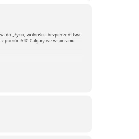
a do „życia, wolności i bezpieczeństwa
esz pomóc A4C Calgary we wspieraniu
ę Smart-Cities z gminami w Manitobie w