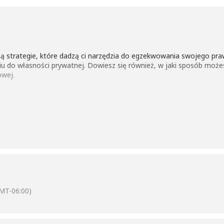
 strategie, które dadzą ci narzędzia do egzekwowania swojego praw
iu do własności prywatnej. Dowiesz się również, w jaki sposób moż
owej.
ntować pracę naszych odważnych liderów, którzy podejmują kwesti
raz w Ontario w ramach kampanii Stop Envision Durham.
https://action4canada.com
MT-06:00)