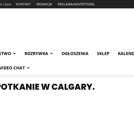
n / Join
KONTAKT
REDAKCJA
REKLAMA/ADVERTISING
STWO
ROZRYWKA
OGŁOSZENIA
SKLEP
KALEN
VIDEO CHAT
OTKANIE W CALGARY.