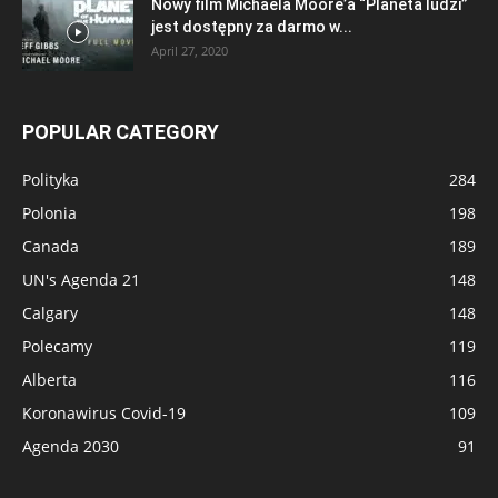
Nowy film Michaela Moore’a “Planeta ludzi”
jest dostępny za darmo w...
April 27, 2020
POPULAR CATEGORY
Polityka
284
Polonia
198
Canada
189
UN's Agenda 21
148
Calgary
148
Polecamy
119
Alberta
116
Koronawirus Covid-19
109
Agenda 2030
91