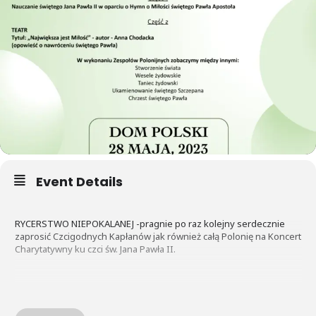
Event Details
RYCERSTWO NIEPOKALANEJ -pragnie po raz kolejny serdecznie
zaprosić Czcigodnych Kapłanów jak również całą Polonię na Koncert
Charytatywny ku czci św. Jana Pawła II.
Tegoroczny Koncert pt. „Największa jest Miłość”, odbędzie się w
niedzielę, 28 maja 2023 o godzinie 15: 30 w Domu Polskim w Calgary.