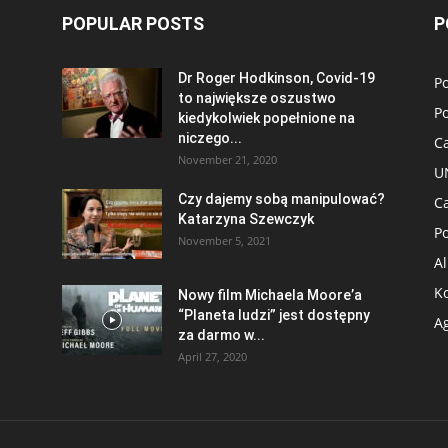
POPULAR POSTS
P
Dr Roger Hodkinson, Covid-19
Po
to największe oszustwo
Po
kiedykolwiek popełnione na
niczego...
C
November 21, 2020
U
Czy dajemy sobą manipulować?
C
Katarzyna Szewczyk
P
November 5, 2021
Al
K
Nowy film Michaela Moore’a
“Planeta ludzi” jest dostępny
A
za darmo w...
April 27, 2020