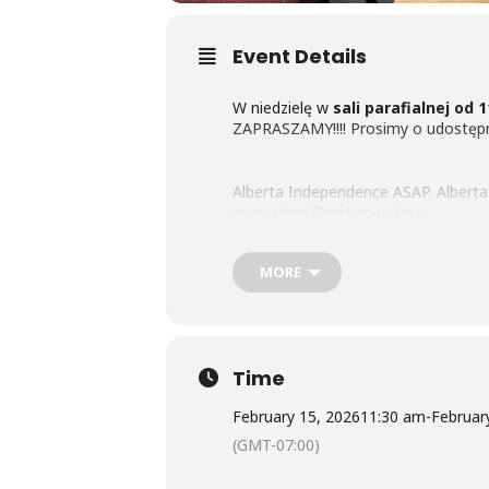
Event Details
W niedzielę w
sali parafialnej od 1
ZAPRASZAMY!!!! Prosimy o udostępni
Alberta Independence ASAP. Alberta 
respecting Christian values
MORE
Also:
On behalf of
StayFreeAlberta
W niedzielę, February 22nd, w
Domu 
Time
ZAPRASZAMY!!! Prosimy o udostępni
February 15, 2026
11:30 am
-
Februar
(GMT-07:00)