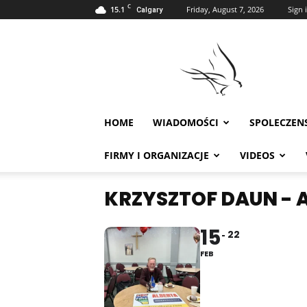
C
15.1
Friday, August 7, 2026
Sign i
Calgary
Polonia
w
Calgary
HOME
WIADOMOŚCI
SPOLECZEN
FIRMY I ORGANIZACJE
VIDEOS
KRZYSZTOF DAUN - 
15
22
FEB