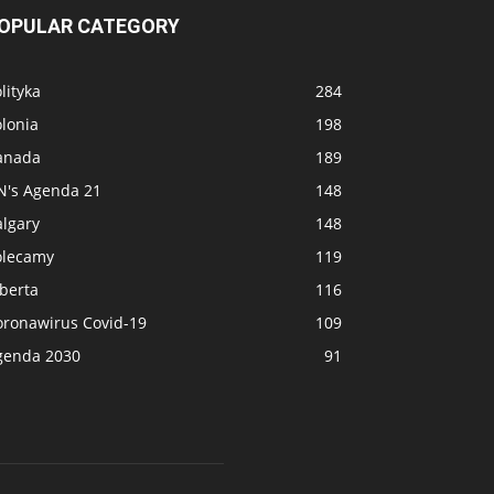
OPULAR CATEGORY
lityka
284
lonia
198
anada
189
N's Agenda 21
148
algary
148
olecamy
119
berta
116
oronawirus Covid-19
109
genda 2030
91