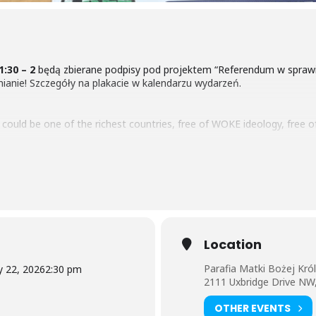
1:30 – 2
będą zbierane podpisy pod projektem “Referendum w sprawie
anie! Szczegóły na plakacie w kalendarzu wydarzeń.
could be one of the richest countries, free of WOKE ideology, free of
Polskim od 13:30 – 15:30
mozna bedzie podpisac Petition for a R
Location
anie!
Parafia Matki Bożej Kró
y 22, 2026
2:30 pm
2111 Uxbridge Drive NW,
OTHER EVENTS