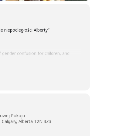
 niepodległości Alberty”
 gender confusion for children, and
eferendum on Alberta Independence.
lowej Pokoju
 Calgary, Alberta T2N 3Z3