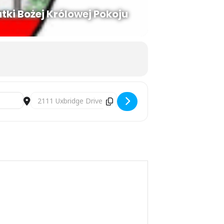
tki Bożej Królowej Pokoju
Destination Address - Krzysztof Daun - Alberta Independ