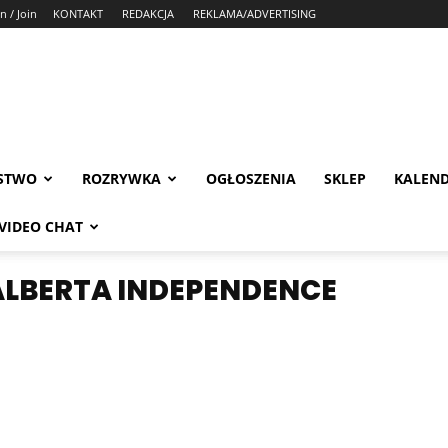
n / Join
KONTAKT
REDAKCJA
REKLAMA/ADVERTISING
STWO
ROZRYWKA
OGŁOSZENIA
SKLEP
KALEN
VIDEO CHAT
ALBERTA INDEPENDENCE