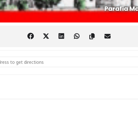
Parafia Ma
sztof Daun - Alberta Independence [V7wGl7rGJ]