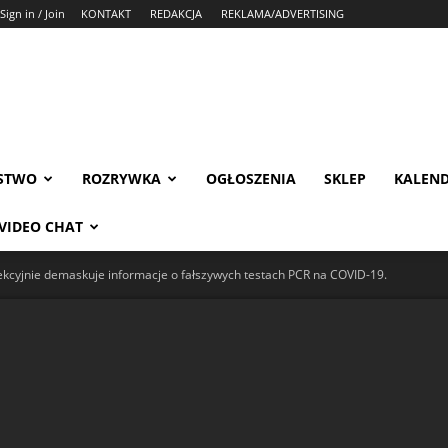
Sign in / Join
KONTAKT
REDAKCJA
REKLAMA/ADVERTISING
STWO
ROZRYWKA
OGŁOSZENIA
SKLEP
KALEN
VIDEO CHAT
fekcyjnie demaskuje informacje o fałszywych testach PCR na COVID-19.