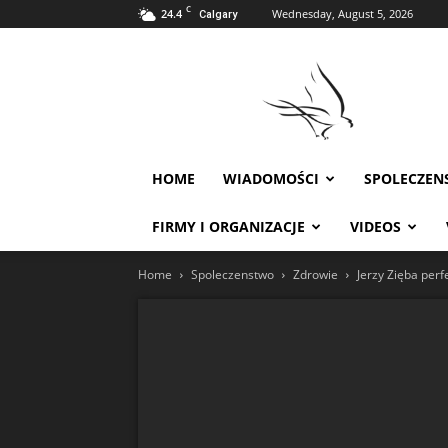
C
24.4
Wednesday, August 5, 2026
Calgary
Polonia
w
Calgary
HOME
WIADOMOŚCI
SPOLECZEN
FIRMY I ORGANIZACJE
VIDEOS
Home
Spoleczenstwo
Zdrowie
Jerzy Zięba per