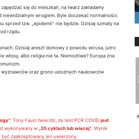
y zapędzać się do mieszkań, na twarz zakładamy
d niewidzialnym wrogiem. Byle doczekać normalności.
u sprzed tzw. „epidemii” nie będzie. Dzisiaj szmaty na
 od rządu.
hinach. Dzisiaj areszt domowy z powodu wirusa, jutro
gie włosy, albo religia nie ta. Niemożliwe? Europa zna
 komunizm.
ich wyznawców oraz grono usłużnych naukowców
logy”
: Tony Fauci twierdzi, że test PCR COVID
jest
st wykonywany w
„35 cyklach lub więcej”
. Wynik
 być zaakceptowany ani uwierzony.