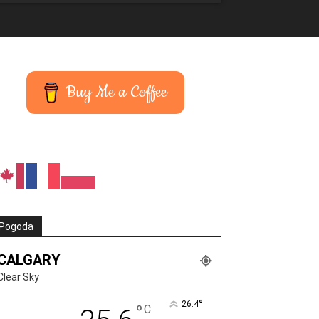
Buy Me a Coffee
Pogoda
CALGARY
Clear Sky
°
26.4
°
C