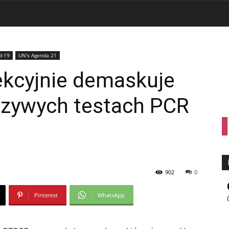
d-19
UN's Agenda 21
ekcyjnie demaskuje
łszywych testach PCR
902
0
Pinterest
WhatsApp