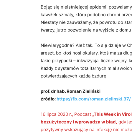
Bojąc się nieistniejącej epidemii pozwalam
kawałek szmaty, która podobno chroni prze
Niestety nie zauważamy, że powrotu do stan
twarzy, jutro pozwolenie na wyjście z domu
Niewiarygodne? Ależ tak. To się dzieje w C
areszt, bo ktoś nosi okulary, ktoś ma za dłu
takie przypadki – inkwizycja, liczne wojny,
Każdy z systemów totalitarnych miał swo
potwierdzających każdą bzdurę.
prof. dr hab. Roman Zieliński
źródło:
https://fb.com/roman.zielinski.
37/
16 lipca 2020 r., Podcast
„This Week in Viro
bezużyteczny i wprowadza w błąd,
gdy je
pozytywny wskazujący na infekcję nie może