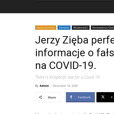
Spoleczenstwo
Zdrowie
Wiadomości
Koronawirus Covi
Jerzy Zięba perf
informacje o fa
na COVID-19.
There is NOspecific test for a Covid 19
By
Admin
-
December 18, 2020
Facebook
X
Share