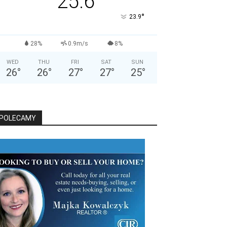
25.6
°
23.9
28%
0.9m/s
8%
WED
THU
FRI
SAT
SUN
26
°
26
°
27
°
27
°
25
°
POLECAMY