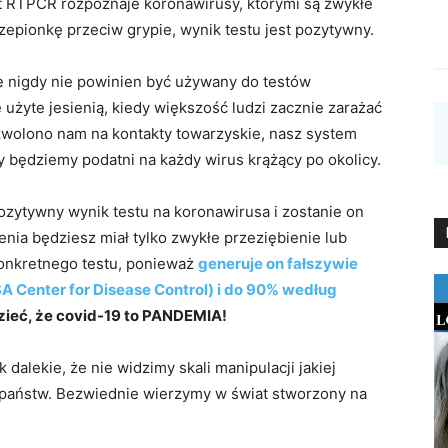
st RTPCR rozpoznaje koronawirusy, którymi są zwykłe
zczepionkę przeciw grypie, wynik testu jest pozytywny.
 że nigdy nie powinien być używany do testów
użyte jesienią, kiedy większość ludzi zacznie zarażać
ozwolono nam na kontakty towarzyskie, nasz system
 będziemy podatni na każdy wirus krążący po okolicy.
ozytywny wynik testu na koronawirusa i zostanie on
enia będziesz miał tylko zwykłe przeziębienie lub
konkretnego testu, ponieważ
generuje on
fałszywie
 Center for Disease Control) i do 90% według
ieć, że covid-19 to PANDEMIA!
 dalekie, że nie widzimy skali manipulacji jakiej
państw. Bezwiednie wierzymy w świat stworzony na