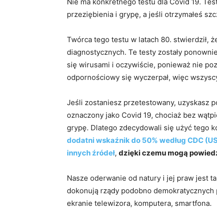
Nie ma konkretnego testu dla Covid 19. Te
przeziębienia i grypę, a jeśli otrzymałeś s
Twórca tego testu w latach 80. stwierdził,
diagnostycznych. Te testy zostały ponownie 
się wirusami i oczywiście, ponieważ nie p
odpornościowy się wyczerpał, więc wszyscy
Jeśli zostaniesz przetestowany, uzyskasz p
oznaczony jako Covid 19, chociaż bez wątpi
grypę. Dlatego zdecydowali się użyć tego 
dodatni wskaźnik do 50% według CDC (USA
innych źródeł
,
dzięki czemu mogą powiedz
Nasze oderwanie od natury i jej praw jest tak
dokonują rządy podobno demokratycznych 
ekranie telewizora, komputera, smartfona.