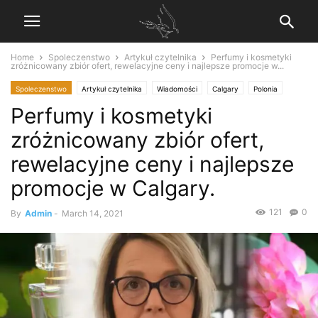
Home
Spoleczenstwo
Artykuł czytelnika
Perfumy i kosmetyki
zróżnicowany zbiór ofert, rewelacyjne ceny i najlepsze promocje w...
Spoleczenstwo
Artykuł czytelnika
Wiadomości
Calgary
Polonia
Perfumy i kosmetyki
zróżnicowany zbiór ofert,
rewelacyjne ceny i najlepsze
promocje w Calgary.
121
0
By
Admin
-
March 14, 2021