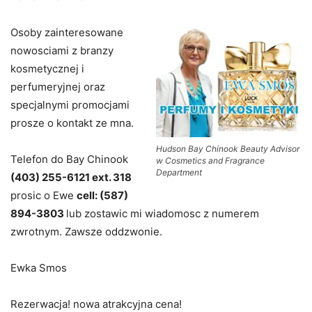
Osoby zainteresowane
nowosciami z branzy
kosmetycznej i
perfumeryjnej oraz
specjalnymi promocjami
prosze o kontakt ze mna.
Hudson Bay Chinook Beauty Advisor
Telefon do Bay Chinook
w Cosmetics and Fragrance
Department
(403) 255-6121 ext. 318
prosic o Ewe
cell: (587)
894-3803
lub zostawic mi wiadomosc z numerem
zwrotnym. Zawsze oddzwonie.
Ewka Smos
Rezerwacja! nowa atrakcyjna cena!