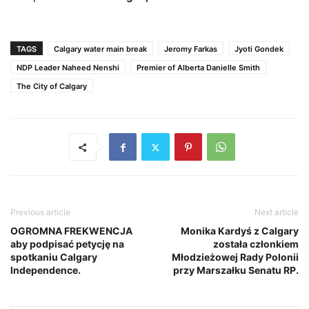
TAGS
Calgary water main break
Jeromy Farkas
Jyoti Gondek
NDP Leader Naheed Nenshi
Premier of Alberta Danielle Smith
The City of Calgary
Previous article
Next article
OGROMNA FREKWENCJA
Monika Kardyś z Calgary
aby podpisać petycję na
została członkiem
spotkaniu Calgary
Młodzieżowej Rady Polonii
Independence.
przy Marszałku Senatu RP.