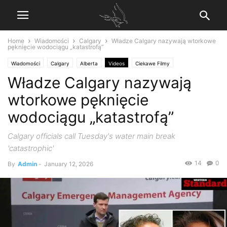
Home
Wiadomości
Calgary
Władze Calgary nazywają wtorkowe
pęknięcie wodociągu „katastrofą”
Wiadomości
Calgary
Alberta
Videos
Ciekawe Filmy
Władze Calgary nazywają
wtorkowe pęknięcie
wodociągu „katastrofą”
Calgary officials call Tuesday's water main break
'catastrophic'
14
0
By
Admin
-
January 12, 2026