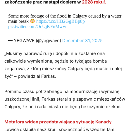
zakończenie prac nastąpi dopiero w
2028 roku!.
Some more footage of the flood in Calgary caused by a water
main break
https://t.co/HB2GgBBp8p
pic.twitter.com/OcUjKFnMww
— YEGWAVE (@yegwave)
December 31, 2025
„Musimy naprawić rurę i dopóki nie zostanie ona
całkowicie wymieniona, będzie to tykająca bomba
zegarowa, z którą mieszkańcy Calgary będą musieli dalej
żyć” – powiedział Farkas.
Pomimo czasu potrzebnego na modernizację i wymianę
uszkodzonej linii, Farkas starał się zapewnić mieszkańców
Calgary, że on i rada miasta nie będą bezczynnie czekać.
Metafora wideo przedstawiająca sytuację Kanady.
Lewica osłabiła nasz kraj i społeczność wszędzie tam,