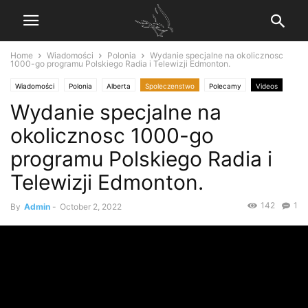
Home
Wiadomości
Polonia
Wydanie specjalne na okolicznosc
1000-go programu Polskiego Radia i Telewizji Edmonton.
Wiadomości
Polonia
Alberta
Spoleczenstwo
Polecamy
Videos
Wydanie specjalne na
Polonijne z Calgary
okolicznosc 1000-go
programu Polskiego Radia i
Telewizji Edmonton.
142
1
By
Admin
-
October 2, 2022