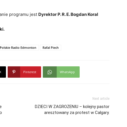
nie programu jest
Dyrektor P. R. E. Bogdan Koral
ki.
Polskie Radio Edmonton
Rafal Piech
X
Pinterest
WhatsApp
Next article
e
DZIECI W ZAGROZENIU – kolejny pastor
go
aresztowany za protest w Calgary.