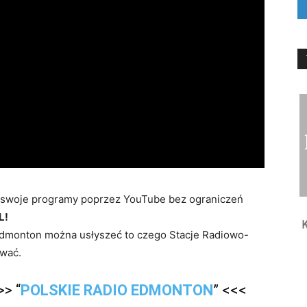
 swoje programy poprzez YouTube bez ograniczeń
L!
dmonton można usłyszeć to czego Stacje Radiowo-
wać.
> “
POLSKIE RADIO EDMONTON
” <<<