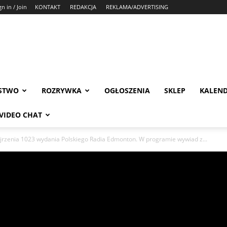
gn in / Join
KONTAKT
REDAKCJA
REKLAMA/ADVERTISING
STWO
ROZRYWKA
OGŁOSZENIA
SKLEP
KALEN
VIDEO CHAT
rzenia 1023 wydania Polskiego Radia Edmonton. W programie wywiad z...