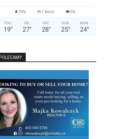
70%
1.8m/s
0%
THU
FRI
SAT
SUN
MON
19
°
27
°
28
°
25
°
24
°
POLECAMY