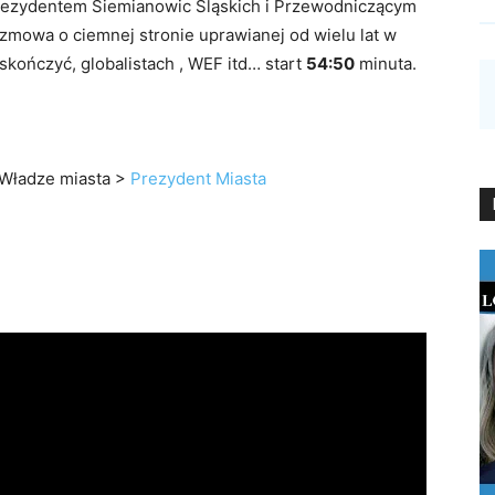
rezydentem Siemianowic Śląskich i Przewodniczącym
mowa o ciemnej stronie uprawianej od wielu lat w
 skończyć, globalistach , WEF itd… start
54:50
minuta.
 Władze miasta >
Prezydent Miasta