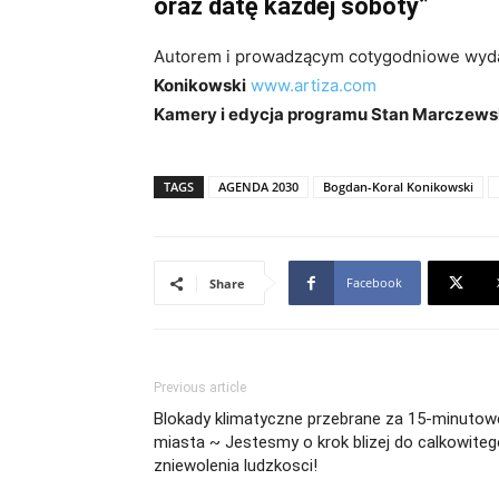
oraz datę każdej soboty”
Autorem i prowadzącym cotygodniowe wyda
Konikowski
www.artiza.com
Kamery i edycja programu Stan Marczews
TAGS
AGENDA 2030
Bogdan-Koral Konikowski
Facebook
Share
Previous article
Blokady klimatyczne przebrane za 15-minutow
miasta ~ Jestesmy o krok blizej do calkowite
zniewolenia ludzkosci!