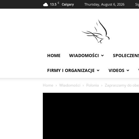
C
13.5
Thursday, August 6, 2026
Si
Calgary
Polonia
w
Calgary
HOME
WIADOMOŚCI
SPOLECZEN
FIRMY I ORGANIZACJE
VIDEOS
Home
Wiadomości
Polonia
Zapraszamy do obej