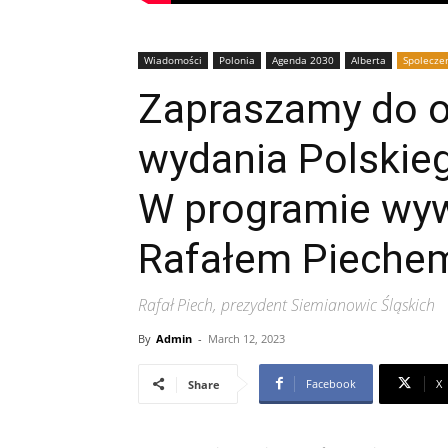
Wiadomości
Polonia
Agenda 2030
Alberta
Spolecze
Zapraszamy do o
wydania Polskie
W programie wyw
Rafałem Pieche
Rafał Piech, prezydent Siemianowic Śląskich
By
Admin
-
March 12, 2023
Facebook
X
Share