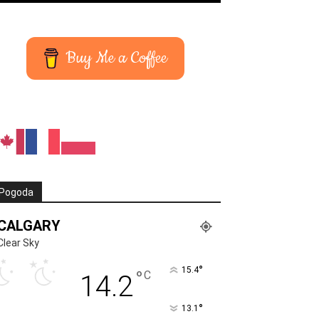
Buy Me a Coffee
Pogoda
CALGARY
Clear Sky
°
15.4
°
C
14.2
°
13.1