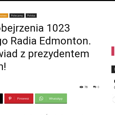
nstwo
Polecamy
Polska
bejrzenia 1023
go Radia Edmonton.
iad z prezydentem
m!
78
0
Pinterest
WhatsApp