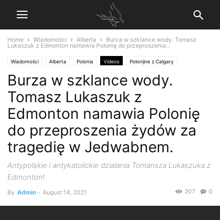
Home
Wiadomości
Alberta
Burza w szklance wody. Tomasz
Lukaszuk z Edmonton namawia Polonię do przeproszenia...
Wiadomości
Alberta
Polonia
Videos
Polonijne z Calgary
Burza w szklance wody.
Tomasz Lukaszuk z
Edmonton namawia Polonię
do przeproszenia żydów za
tragedię w Jedwabnem.
Antypolskie i antykatolickie dzialania Tomansza Lukaszuka z
Edmonton!
207
0
By
Admin
-
August 14, 2021