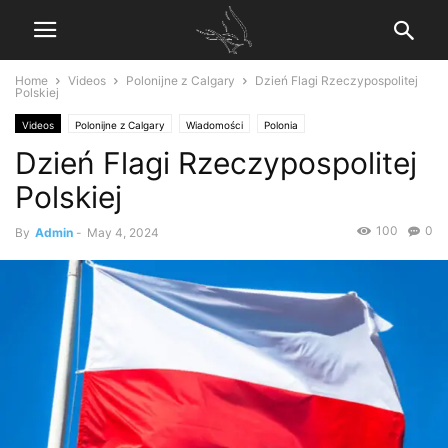
Home
Videos
Polonijne z Calgary
Dzień Flagi Rzeczypospolitej
Polskiej
Videos
Polonijne z Calgary
Wiadomości
Polonia
Dzień Flagi Rzeczypospolitej
Polskiej
100
0
By
Admin
-
May 4, 2024