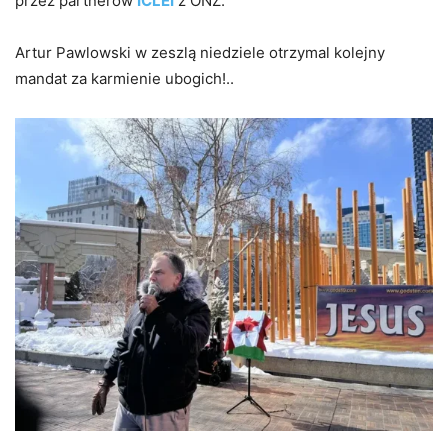
przez partnerów
ICLEI
z ONZ.
Artur Pawlowski w zeszlą niedziele otrzymal kolejny
mandat za karmienie ubogich!..