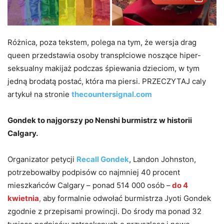
Różnica, poza tekstem, polega na tym, że wersja drag
queen przedstawia osoby transpłciowe noszące hiper-
seksualny makijaż podczas śpiewania dzieciom, w tym
jedną brodatą postać, która ma piersi. PRZECZYTAJ caly
artykuł na stronie
thecountersignal.com
Gondek to najgorszy po Nenshi burmistrz w historii
Calgary.
Organizator petycji
Recall Gondek
, Landon Johnston,
potrzebowałby podpisów co najmniej 40 procent
mieszkańców Calgary – ponad 514 000 osób –
do 4
kwietnia
,
aby formalnie odwołać burmistrza Jyoti Gondek
zgodnie z przepisami prowincji. Do środy ma ponad 32