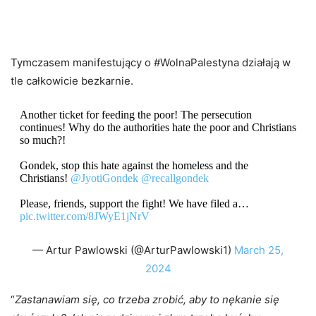
Tymczasem manifestujący o #WolnaPalestyna działają w
tle całkowicie bezkarnie.
Another ticket for feeding the poor! The persecution
continues! Why do the authorities hate the poor and Christians
so much?!
Gondek, stop this hate against the homeless and the
Christians!
@JyotiGondek
@recallgondek
Please, friends, support the fight! We have filed a…
pic.twitter.com/8JWyE1jNrV
— Artur Pawlowski (@ArturPawlowski1)
March 25,
2024
“
Zastanawiam się, co trzeba zrobić, aby to nękanie się