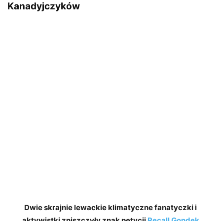
Kanadyjczyków
Dwie skrajnie lewackie klimatyczne fanatyczki i
aktywistki zniszczyły znak petycji
Recall Gondek