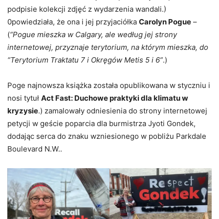
podpisie kolekcji zdjęć z wydarzenia wandali.)
0powiedziała, że ona i jej przyjaciółka
Carolyn Pogue
–
(
“Pogue mieszka w Calgary, ale według jej strony
internetowej, przyznaje terytorium, na którym mieszka, do
“Terytorium Traktatu 7 i Okręgów Metis 5 i 6”
.)
Poge najnowsza książka została opublikowana w styczniu i
nosi tytuł
Act Fast: Duchowe praktyki dla klimatu w
kryzysie
.) zamalowały odniesienia do strony internetowej
petycji w geście poparcia dla burmistrza Jyoti Gondek,
dodając serca do znaku wzniesionego w pobliżu Parkdale
Boulevard N.W..