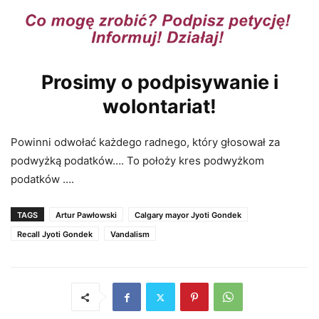
Prosimy o podpisywanie i
wolontariat!
Powinni odwołać każdego radnego, który głosował za
podwyżką podatków…. To położy kres podwyżkom
podatków ….
TAGS
Artur Pawłowski
Calgary mayor Jyoti Gondek
Recall Jyoti Gondek
Vandalism