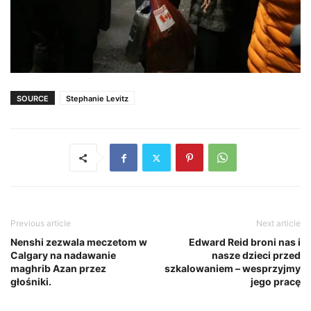
SOURCE
Stephanie Levitz
Previous article
Next article
Nenshi zezwala meczetom w
Edward Reid broni nas i
Calgary na nadawanie
nasze dzieci przed
maghrib Azan przez
szkalowaniem – wesprzyjmy
głośniki.
jego pracę