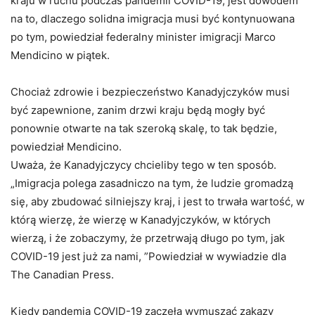
kraju w ruchu podczas pandemii COVID-19, jest dowodem
na to, dlaczego solidna imigracja musi być kontynuowana
po tym, powiedział federalny minister imigracji Marco
Mendicino w piątek.
Chociaż zdrowie i bezpieczeństwo Kanadyjczyków musi
być zapewnione, zanim drzwi kraju będą mogły być
ponownie otwarte na tak szeroką skalę, to tak będzie,
powiedział Mendicino.
Uważa, że Kanadyjczycy chcieliby tego w ten sposób.
„Imigracja polega zasadniczo na tym, że ludzie gromadzą
się, aby zbudować silniejszy kraj, i jest to trwała wartość, w
którą wierzę, że wierzę w Kanadyjczyków, w których
wierzą, i że zobaczymy, że przetrwają długo po tym, jak
COVID-19 jest już za nami, ”Powiedział w wywiadzie dla
The Canadian Press.
Kiedy pandemia COVID-19 zaczęła wymuszać zakazy