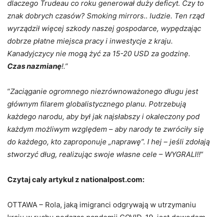
dlaczego Trudeau co roku generował duży deficyt. Czy to
znak dobrych czasów? Smoking mirrors.. ludzie. Ten rząd
wyrządził więcej szkody naszej gospodarce, wypędzając
dobrze płatne miejsca pracy i inwestycje z kraju.
Kanadyjczycy nie mogą żyć za 15-20 USD za godzinę.
Czas nazmianę
!.”
“
Zaciąganie ogromnego niezrównoważonego długu jest
głównym filarem globalistycznego planu. Potrzebują
każdego narodu, aby był jak najsłabszy i okaleczony pod
każdym możliwym względem – aby narody te zwróciły się
do każdego, kto zaproponuje „naprawę”. I hej – jeśli zdołają
stworzyć dług, realizując swoje własne cele – WYGRALI!!
“
Czytaj caly artykul z nationalpost.com:
OTTAWA – Rola, jaką imigranci odgrywają w utrzymaniu