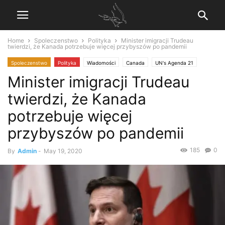
Home
Spoleczenstwo
Polityka
Minister imigracji Trudeau
twierdzi, że Kanada potrzebuje więcej przybyszów po pandemii
Spoleczenstwo
Polityka
Wiadomości
Canada
UN's Agenda 21
Minister imigracji Trudeau
twierdzi, że Kanada
potrzebuje więcej
przybyszów po pandemii
185
0
By
Admin
-
May 19, 2020