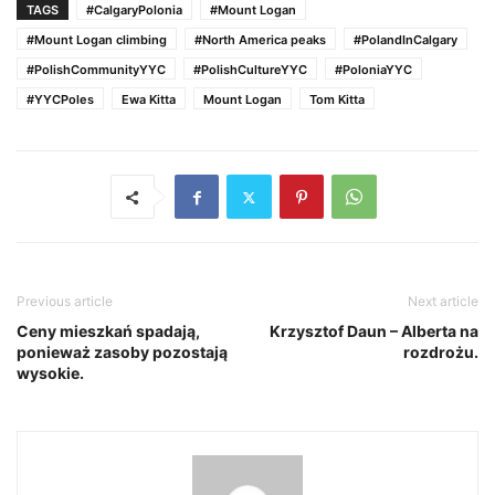
TAGS
#CalgaryPolonia
#Mount Logan
#Mount Logan climbing
#North America peaks
#PolandInCalgary
#PolishCommunityYYC
#PolishCultureYYC
#PoloniaYYC
#YYCPoles
Ewa Kitta
Mount Logan
Tom Kitta
Previous article
Next article
Ceny mieszkań spadają,
Krzysztof Daun – Alberta na
ponieważ zasoby pozostają
rozdrożu.
wysokie.