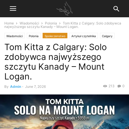
Home
Wiadomości
Polonia
Tom Kitta z Calgary: Solo zdobywca
najwyższego szczytu Kanady – Mount Logan.
Wiadomości
Polonia
Spoleczenstwo
Artykuł czytelnika
Calgary
Tom Kitta z Calgary: Solo
Podróze
zdobywca najwyższego
szczytu Kanady – Mount
Logan.
213
0
By
Admin
-
June 7, 2026