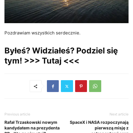
Pozdrawiam wszystkich serdecznie.
Byłeś? Widziałeś? Podziel się
tym! >>>
Tutaj
<<<
Previous article
Next article
Rafał Trzaskowski nowym
SpaceX i NASA rozpoczynają
kandydatem na prezydenta
pierwszą misję z