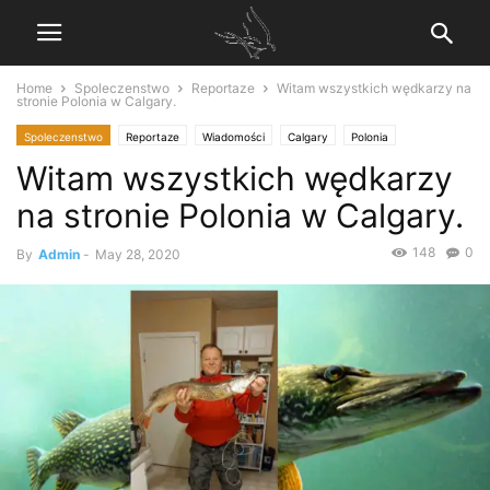
Home
Spoleczenstwo
Reportaze
Witam wszystkich wędkarzy na
stronie Polonia w Calgary.
Spoleczenstwo
Reportaze
Wiadomości
Calgary
Polonia
Witam wszystkich wędkarzy
na stronie Polonia w Calgary.
148
0
By
Admin
-
May 28, 2020