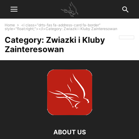
Home
<i class="drts-fas fa-address-card fa-border"
style="float:right;"></i>Category: Zwiazki i Kluby Zainteresowan
Category: Zwiazki i Kluby
Zainteresowan
ABOUT US