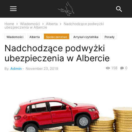
Home
Wiadomości
Alberta
Nadchodzące podwyżki
ubezpieczenia w Albercie
Wiadomości
Alberta
Spoleczenstwo
Artykuł czytelnika
Porady
Nadchodzące podwyżki
ubezpieczenia w Albercie
158
0
By
Admin
-
November 23, 2019