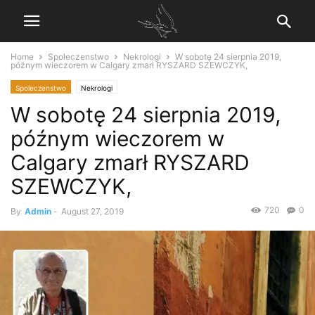
Home
Spoleczenstwo
Nekrologi
W sobotę 24 sierpnia 2019,
późnym wieczorem w Calgary zmarł RYSZARD SZEWCZYK,
Spoleczenstwo
Nekrologi
W sobotę 24 sierpnia 2019,
późnym wieczorem w
Calgary zmarł RYSZARD
SZEWCZYK,
720
0
By
Admin
-
August 27, 2019