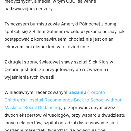
medycznych”, a media, w tym CBC, są winne
nadzwyczajnej cenzury.
Tymczasem burmistrzowie Ameryki Północnej z dumą
spotkali się z Billem Gatesem w celu uzyskania porady, jak
postępować z koronawirusem, chociaż nie jest on ani
lekarzem, ani ekspertem w tej dziedzinie.
Z drugiej strony, światowej sławy szpital Sick Kid’s w
Ontario jest dobrze przygotowany do rozważenia i
wyjaśnienia tych kwestii.
W niedawnym, recenzowanym
badaniu
(
Toronto
Children’s Hospital Recommends Back to School without
Masks or Social Distancing
.) przeprowadzonym przez
dwóch ekspertów wirusologów, przy wsparciu dwudziestu
innych ekspertów, szpital odradzał dystansowanie się i
noszenie maseczek, twierdząc, że powodują one