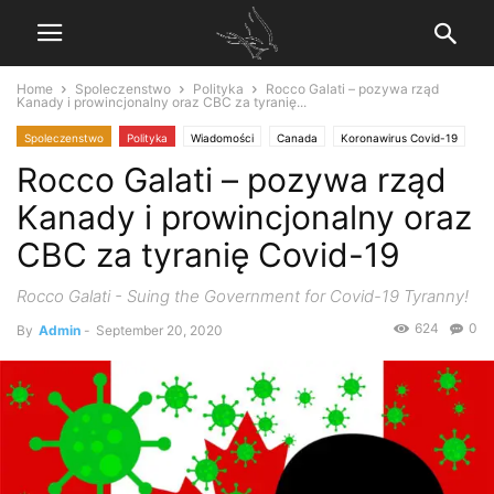
Home
Spoleczenstwo
Polityka
Rocco Galati – pozywa rząd
Kanady i prowincjonalny oraz CBC za tyranię...
Spoleczenstwo
Polityka
Wiadomości
Canada
Koronawirus Covid-19
Rocco Galati – pozywa rząd
Polecamy
UN's Agenda 21
Kanady i prowincjonalny oraz
CBC za tyranię Covid-19
Rocco Galati - Suing the Government for Covid-19 Tyranny!
624
0
By
Admin
-
September 20, 2020