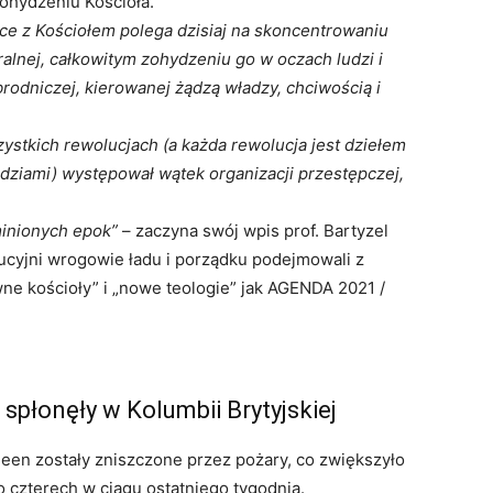
zohydzeniu Kościoła.
lce z Kościołem polega dzisiaj na skoncentrowaniu
ralnej, całkowitym zohydzeniu go w oczach ludzi i
rodniczej, kierowanej żądzą władzy, chciwością i
zystkich rewolucjach (a każda rewolucja jest dziełem
ędziami) występował wątek organizacji przestępczej,
minionych epok”
– zaczyna swój wpis prof. Bartyzel
cyjni wrogowie ładu i porządku podejmowali z
wne kościoły” i „nowe teologie” jak AGENDA 2021 /
 spłonęły w Kolumbii Brytyjskiej
meen zostały zniszczone przez pożary, co zwiększyło
 czterech w ciągu ostatniego tygodnia.