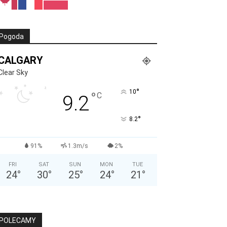
Pogoda
CALGARY
Clear Sky
°
10
°
C
9.2
°
8.2
91%
1.3m/s
2%
FRI
SAT
SUN
MON
TUE
24
°
30
°
25
°
24
°
21
°
POLECAMY