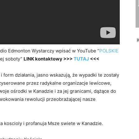
adio Edmonton Wystarczy wpisać w YouTube “
POLSKIE
ej soboty”
LINK kontaktowy >>>
TUTAJ
<<<
form działania, jasno wskazują, że wypadki te zostały
żyserowane przez radykalne organizacje lewicowe,
je ośrodki w Kanadzie i za jej granicami, dążące do
rowokowania rewolucji przeobrażającej nasze
 koscioly i profanuja Msze swiete w Kanadzie.