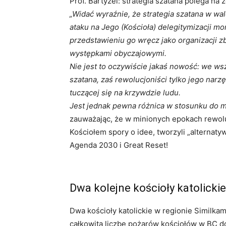
Prof. Bartyzel: strategia szatana polega na 
„Widać wyraźnie, że strategia szatana w wa
ataku na Jego (Kościoła) delegitymizacji mo
przedstawieniu go wręcz jako organizacji zb
występkami obyczajowymi.
Nie jest to oczywiście jakaś nowość: we ws
szatana, zaś rewolucjoniści tylko jego narz
tuczącej się na krzywdzie ludu.
Jest jednak pewna różnica w stosunku do 
zauważając, że w minionych epokach rewolu
Kościołem spory o idee, tworzyli „alternaty
Agenda 2030 i Great Reset!
Dwa kolejne kościoły katolickie
Dwa kościoły katolickie w regionie Similka
całkowitą liczbę pożarów kościołów w BC do