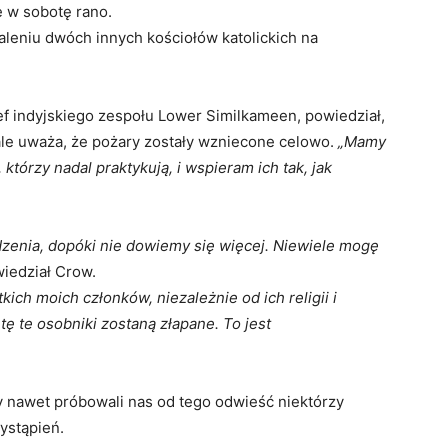
 w sobotę rano.
paleniu dwóch innych kościołów katolickich na
f indyjskiego zespołu Lower Similkameen, powiedział,
 ale uważa, że pożary zostały wzniecone celowo.
„Mamy
którzy nadal praktykują, i wspieram ich tak, jak
enia, dopóki nie dowiemy się więcej. Niewiele mogę
iedział Crow.
ich moich członków, niezależnie od ich religii i
ę te osobniki zostaną złapane. To jest
 nawet próbowali nas od tego odwieść niektórzy
wystąpień.