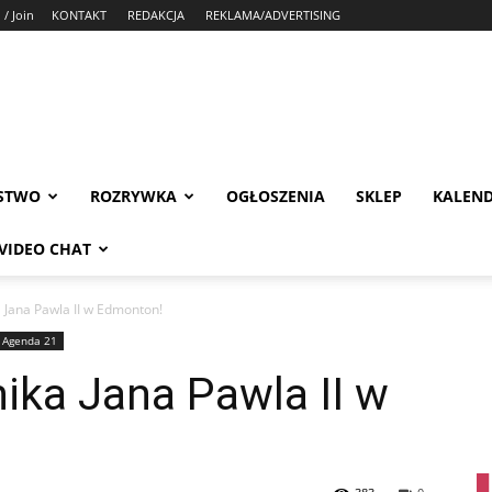
 / Join
KONTAKT
REDAKCJA
REKLAMA/ADVERTISING
STWO
ROZRYWKA
OGŁOSZENIA
SKLEP
KALEN
VIDEO CHAT
 Jana Pawla II w Edmonton!
 Agenda 21
ika Jana Pawla II w