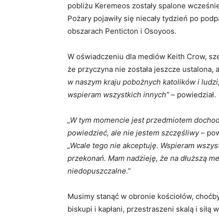
pobliżu Keremeos zostały spalone wcześnie
Pożary pojawiły się niecały tydzień po pod
obszarach Penticton i Osoyoos.
W oświadczeniu dla mediów Keith Crow, sze
że przyczyna nie została jeszcze ustalona,
w naszym kraju pobożnych katolików i ludzi, 
wspieram wszystkich innych”
– powiedział.
„W tym momencie jest przedmiotem dochodz
powiedzieć, ale nie jestem szczęśliwy
– pow
„Wcale tego nie akceptuję. Wspieram wszystk
przekonań. Mam nadzieję, że na dłuższą met
niedopuszczalne.”
Musimy stanąć w obronie kościołów, choćby
biskupi i kapłani, przestraszeni skalą i siłą 