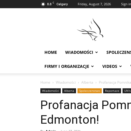
C
8.8
Friday, August 7, 2026
Sign in
Calgary
Polonia
w
Calgary
HOME
WIADOMOŚCI
SPOLECZEN
FIRMY I ORGANIZACJE
VIDEOS
Home
Wiadomości
Alberta
Profanacja Pomnika
Wiadomości
Alberta
Spoleczenstwo
Reportaze
UN's
Profanacja Pomn
Edmonton!