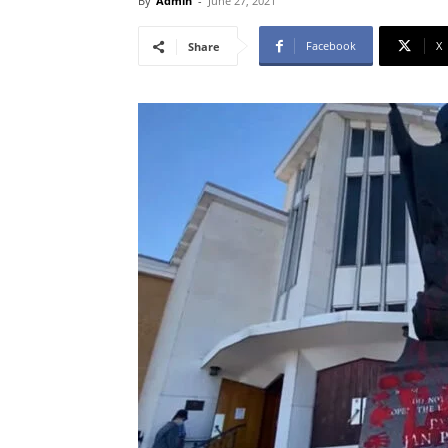
By
Admin
-
June 27, 2021
Facebook
X
Share