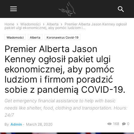
Home
Wiadomości
Alberta
Premier Alberta Jason Kenney ogłosił
pakiet ulgi ekonomicznej, aby pomóc ludziom i...
Wiadomości
Alberta
Koronawirus Covid-19
Premier Alberta Jason
Kenney ogłosił pakiet ulgi
ekonomicznej, aby pomóc
ludziom i firmom poradzić
sobie z pandemią COVID-19.
Get emergency financial assistance to help with basic
needs like shelter, food, clothing and transportation. Hours:
24/7
168
0
By
Admin
-
March 28, 2020