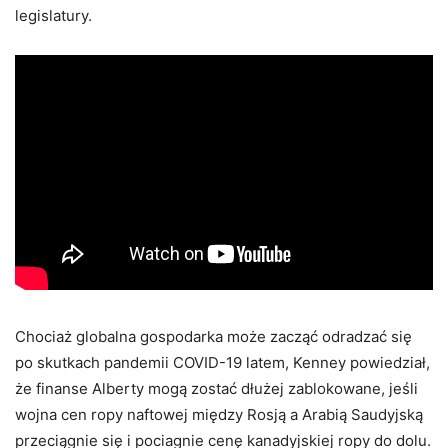
legislatury.
Chociaż globalna gospodarka może zacząć odradzać się
po skutkach pandemii COVID-19 latem, Kenney powiedział,
że finanse Alberty mogą zostać dłużej zablokowane, jeśli
wojna cen ropy naftowej między Rosją a Arabią Saudyjską
przeciągnie się i pociagnie cenę kanadyjskiej ropy do dolu.