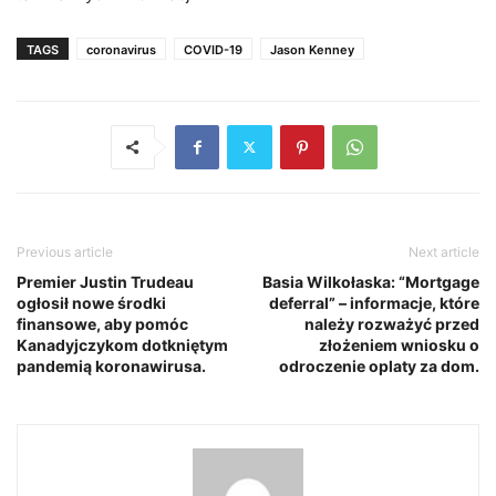
TAGS
coronavirus
COVID-19
Jason Kenney
Previous article
Next article
Premier Justin Trudeau
Basia Wilkołaska: “Mortgage
ogłosił nowe środki
deferral” – informacje, które
finansowe, aby pomóc
należy rozważyć przed
Kanadyjczykom dotkniętym
złożeniem wniosku o
pandemią koronawirusa.
odroczenie oplaty za dom.