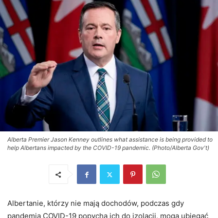
Alberta Premier Jason Kenney outlines what assistance is being provided to
help Albertans impacted by the COVID-19 pandemic. (Photo/Alberta Gov't)
Albertanie, którzy nie mają dochodów, podczas gdy
pandemia COVID-19 popycha ich do izolacji, mogą ubiegać